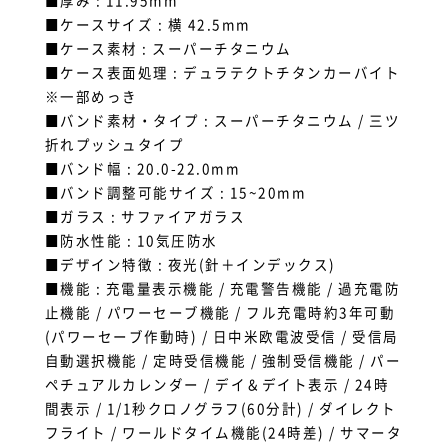
■厚み : 11.95mm
■ケースサイズ : 横 42.5mm
■ケース素材 : スーパーチタニウム
■ケース表面処理 : デュラテクトチタンカーバイト
※一部めっき
■バンド素材・タイプ : スーパーチタニウム / 三ツ
折れプッシュタイプ
■バンド幅 : 20.0-22.0mm
■バンド調整可能サイズ : 15~20mm
■ガラス : サファイアガラス
■防水性能 : 10気圧防水
■デザイン特徴 : 夜光(針＋インデックス)
■機能 : 充電量表示機能 / 充電警告機能 / 過充電防
止機能 / パワーセーブ機能 / フル充電時約3年可動
(パワーセーブ作動時) / 日中米欧電波受信 / 受信局
自動選択機能 / 定時受信機能 / 強制受信機能 / パー
ペチュアルカレンダー / デイ＆デイト表示 / 24時
間表示 / 1/1秒クロノグラフ(60分計) / ダイレクト
フライト / ワールドタイム機能(24時差) / サマータ