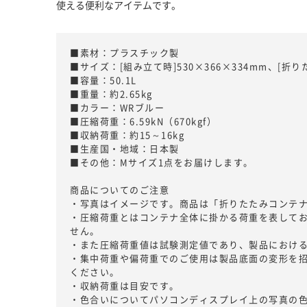
使える便利なアイテムです。
■素材：プラスチック製
■サイズ：[組み立て時]530×366×334mm、[折りた
■容量：50.1L
■重量：約2.65kg
■カラー：WRブルー
■圧縮荷重：6.59kN（670kgf）
■収納荷重：約15～16kg
■生産国・地域：日本製
■その他：Mサイズ1点をお届けします。
商品についてのご注意
・写真はイメージです。商品は「折りたたみコンテナ
・圧縮荷重とはコンテナ全体に掛かる荷重を表して
せん。
・また圧縮荷重値は試験測定値であり、製品におけ
・集中荷重や偏荷重でのご使用は製品底面の変形を
ください。
・収納荷重は目安です。
・色合いについてパソコンディスプレイ上の写真の