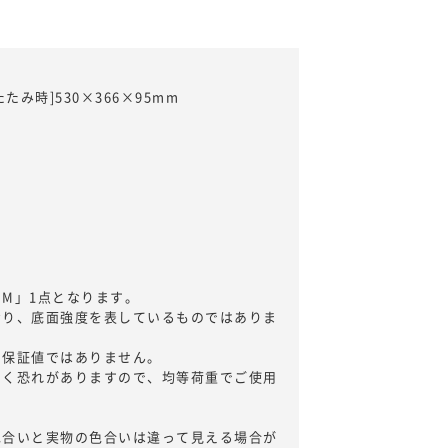
たみ時]530×366×95mm
M」1点となります。
おり、底面強度を表しているものではありま
る保証値ではありません。
招く恐れがありますので、均等荷重でご使用
色合いと実物の色合いは違って見える場合が