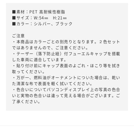
■素材：PET 高耐候性樹脂
■サイズ：W:54㎜ H:21㎜
■カラー：シルバー、ブラック
ご注意
・本商品はカラーごとの別売りとなります。２色セット
ではありませんので、ご注意ください。
・テーザー（落下防止紐）付フューエルキャップを搭載
した車両に適合しています。
・貼り付け前にキャップ表面のよごれ・ほこり等を拭き
取ってください。
・万が一、燃料油がオーナメントについた場合は、乾い
た清潔な布で表面を軽く拭いてください。
・色合いについてパソコンディスプレイ上の写真の色合
いと実物の色合いは違って見える場合がございます。ご
了承ください。