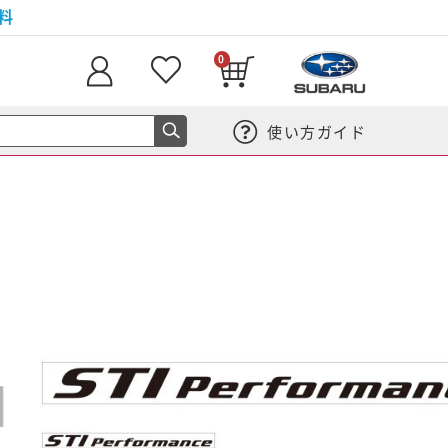
料
0
使い方ガイド