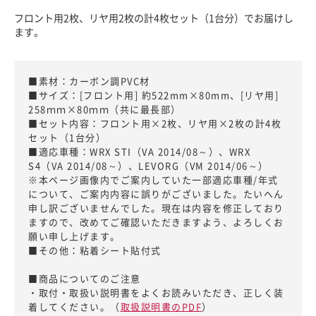
フロント用2枚、リヤ用2枚の計4枚セット（1台分）でお届けし
ます。
■素材：カーボン調PVC材
■サイズ：[フロント用] 約522mm×80mm、[リヤ用]
258ｍｍ×80ｍｍ（共に最長部）
■セット内容：フロント用×2枚、リヤ用×2枚の計4枚
セット（1台分）
■適応車種：WRX STI（VA 2014/08～）、WRX
S4（VA 2014/08～）、LEVORG（VM 2014/06～）
※本ページ画像内でご案内していた一部適応車種/年式
について、ご案内内容に誤りがございました。たいへん
申し訳ございませんでした。現在は内容を修正しており
ますので、改めてご確認いただきますよう、よろしくお
願い申し上げます。
■その他：粘着シート貼付式
■商品についてのご注意
・取付・取扱い説明書をよくお読みいただき、正しく装
着してください。（
取扱説明書のPDF
）