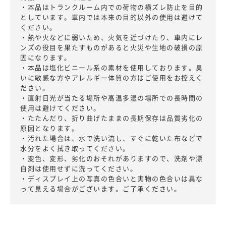
・本品はトランクルーム内での荷物の横ズレ防止を目的
としています。車内では本来の目的以外の使用は避けて
ください。
・熱や火などに弱いため、火気を近づけたり、車内にレ
ンズの役目を果たすものがあると火災や生地の破損の原
因になります。
・本品は塩化ビニール系の素材を使用しております。臭
いに敏感な方やアレルギー体質の方はご使用をお控えく
ださい。
・直射日光が当たる場所や高温多湿の場所での長時間の
使用は避けてください。
・たたんだり、折り曲げたままの長期保存は品質劣化の
原因となります。
・汚れた場合は、水で洗い流し、すぐに乾いた布などで
水分をよく拭き取ってください。
・変色、変形、劣化のおそれがありますので、洗剤や漂
白剤は使用せずに洗ってください。
・ディスプレイ上の写真の色合いと実物の色合いは異な
って見える場合がございます。ご了承ください。