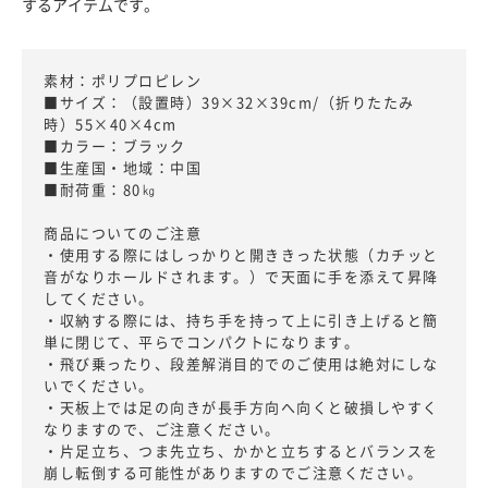
するアイテムです。
素材：ポリプロピレン
■サイズ：（設置時）39×32×39cm/（折りたたみ
時）55×40×4cm
■カラー：ブラック
■生産国・地域：中国
■耐荷重：80㎏
商品についてのご注意
・使用する際にはしっかりと開ききった状態（カチッと
音がなりホールドされます。）で天面に手を添えて昇降
してください。
・収納する際には、持ち手を持って上に引き上げると簡
単に閉じて、平らでコンパクトになります。
・飛び乗ったり、段差解消目的でのご使用は絶対にしな
いでください。
・天板上では足の向きが長手方向へ向くと破損しやすく
なりますので、ご注意ください。
・片足立ち、つま先立ち、かかと立ちするとバランスを
崩し転倒する可能性がありますのでご注意ください。