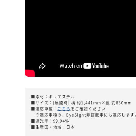
■素材：ポリエステル
■サイズ：[展開時] 横 約1,441mm×縦 約830mm
■適応車種：
こちら
をご確認ください
※適応車種の、EyeSight非搭載車にも適応します
■遮光率：99.04％
■生産国・地域：日本