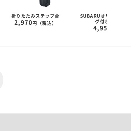
折りたたみステップ台
SUBARUオリジナル
グ付きサコッシ
2,970
円（税込）
4,950
円（税込