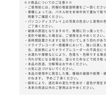
※※商品についてのご注意※※
・ご使用前には、同梱の取扱説明書をご一読くださ
・車種によっては、パネル材を本体中央で重ねて取
明書でご確認ください。
・パソコンディスプレイ上の写真の色合いと実物の
ご了承ください。
・破損の原因となりますので、無理に引っ張ったり
・変形や破損した場合は、ご使用をおやめください
・長時間設置されますと貼り付いてしまう恐れがあ
・ドライブレコーダー搭載車において、強い日差し
合、反射熱によりドライブレコーダーの不具合に
・水濡れや摩擦などにより、色落ち・色移りする場
・汚れが気になる場合は、湿らせた布などで拭き取
・本品の改造、分解等はおやめください。
・火気に近づけないでください。
・本品の使用中に発生した傷、機械の破損や故障・
かねます。 予めご了承ください。
・経年により、遮光率の変化や色あせ・退色が発生
・本来の用途以外のご使用はおやめください。