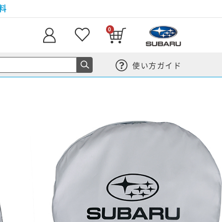
料
0
使い方ガイド