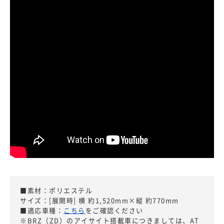
■素材：ポリエステル
サイズ：[展開時] 横 約1,520mm×縦 約770mm
■適応車種：
こちら
をご確認ください
※BRZ（ZD）のアイサイト搭載車につきましては、AT