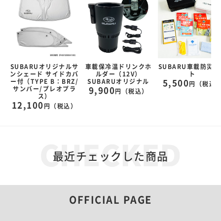
ル
SUBARUオリジナルサ
車載保冷温ドリンクホ
SUBARU車載防災セ
ッ
ンシェード サイドカバ
ルダー（12V）
ト
ー付（TYPE B：BRZ/
SUBARUオリジナル
5,500
円（税込
サンバー/プレオプラ
9,900
）
円（税込）
ス）
12,100
円（税込）
最近チェックした商品
OFFICIAL PAGE