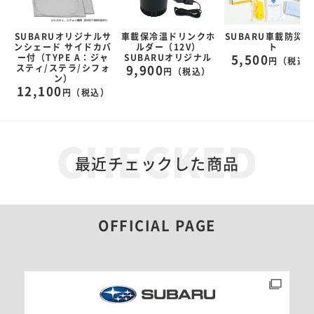
ル
SUBARUオリジナルサ
車載保冷温ドリンクホ
SUBARU車載防災セ
ッ
ンシェード サイドカバ
ルダー（12V）
ト
ー付（TYPE A：ジャ
SUBARUオリジナル
5,500
円（税込
スティ/ステラ/シフォ
9,900
）
円（税込）
ン）
12,100
円（税込）
最近チェックした商品
OFFICIAL PAGE