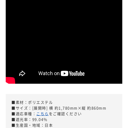
■素材：ポリエステル
■サイズ：[展開時] 横 約1,780mm×縦 約860mm
■適応車種：
こちら
をご確認ください
■遮光率：99.04％
■生産国・地域：日本