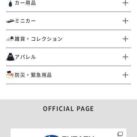
カー用品
フォレスター（SL型）エク
フォレスター（SL型）イン
ステリア
テリア
すべて見る
ミニカー
フォレスター（SL型）カー
フォレスター（SL型）ドレ
ゴ
スアップ
キーアクセサリー
サンシェード
すべて見る
フォレスター（SL型）プロ
フォレスター（SL型）収納
雑貨・コレクション
テクション
防霜カバー
車内小物
リペアフィルム
すべて見る
外装アクセサリー
洗車・お手入れアイテム
アパレル
ホビー＆コレクション
腕時計
オフ会・イベント向けカー
車載防災・安全アイテム
すべて見る
アイテム
防災・緊急用品
キーケース・キーホルダー
ステッカー・デカール
クルマ向けステッカー・デ
Tシャツ
ポロシャツ
ドライブ快適アイテム
カール
すべて見る
マグ・タンブラー
生活雑貨
ジャケット・アウター
帽子
バッグ・コンテナ
ボトル・水筒
文具・ステーショナリー
レザーアイテム
アウトドア・レジャー向け
OFFICIAL PAGE
サコッシュ・バッグ
アパレル
ライト・ランタン
非常用品・備品
食器・ダイニング雑貨
ペットアイテム
ウィンタースポーツ向けア
モータースポーツ向けアパ
パレル
レル
DIY
カートピア