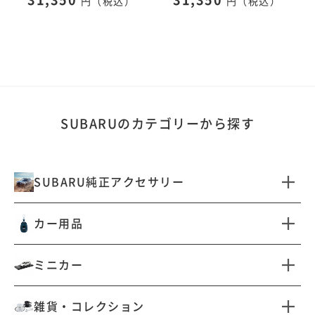
31,350
31,350
円（税込）
円（税込）
SUBARUのカテゴリーから探す
SUBARU純正アクセサリー
すべて見る
カー用品
フォレスター（SL型）エク
フォレスター（SL型）イン
ステリア
テリア
すべて見る
ミニカー
フォレスター（SL型）カー
フォレスター（SL型）ドレ
ゴ
スアップ
キーアクセサリー
サンシェード
すべて見る
フォレスター（SL型）プロ
フォレスター（SL型）収納
雑貨・コレクション
テクション
防霜カバー
車内小物