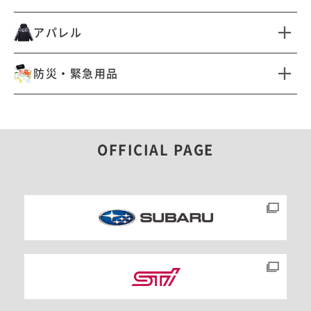
リペアフィルム
すべて見る
外装アクセサリー
洗車・お手入れアイテム
アパレル
ホビー＆コレクション
腕時計
オフ会・イベント向けカー
車載防災・安全アイテム
すべて見る
アイテム
防災・緊急用品
キーケース・キーホルダー
ステッカー・デカール
クルマ向けステッカー・デ
Tシャツ
ポロシャツ
ドライブ快適アイテム
カール
すべて見る
マグ・タンブラー
生活雑貨
ジャケット・アウター
帽子
バッグ・コンテナ
ボトル・水筒
文具・ステーショナリー
レザーアイテム
アウトドア・レジャー向け
OFFICIAL PAGE
サコッシュ・バッグ
アパレル
ライト・ランタン
非常用品・備品
食器・ダイニング雑貨
ペットアイテム
ウィンタースポーツ向けア
モータースポーツ向けアパ
パレル
レル
DIY
カートピア
アウトドア・レジャー向け
ゴルファー向けアイテム
雑貨