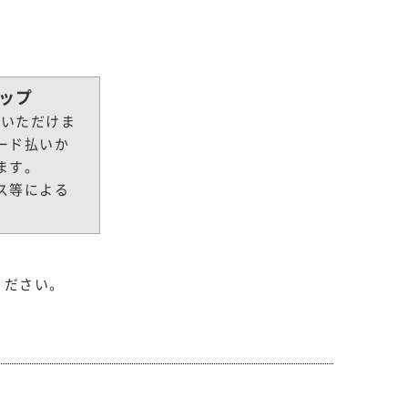
ョップ
文いただけま
ード払いか
ます。
ス等による
。
ください。