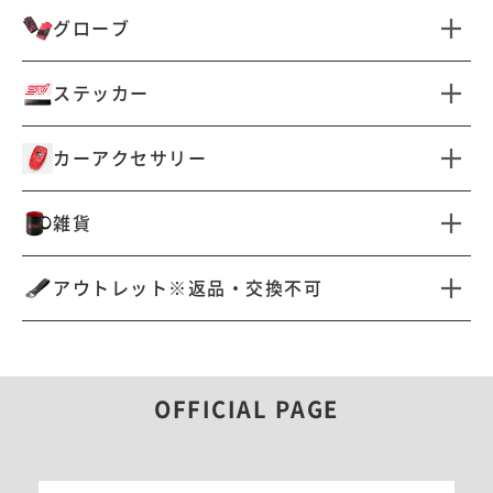
すべて見る
ネックウエア
グローブ
ドライビングサングラス
オーバーグラス
すべて見る
ステッカー
サングラスその他
すべて見る
カーアクセサリー
カッティングステッカー
自動車用ステッカー
すべて見る
雑貨
ステッカーその他
車検証ケース
キーカバー・キーケース
すべて見る
アウトレット※返品・交換不可
サンシェード
ドアインナープロテクター
キーホルダー・チャーム
バッグ・ポーチ・ケース
すべて見る
マット
タイヤカバー
タオル
バリスティックナイロン
自動車用ステッカー
カーセキュリティ
OFFICIAL PAGE
コンテナ・BOX
レイングッズ
文房具・ツール
腕時計