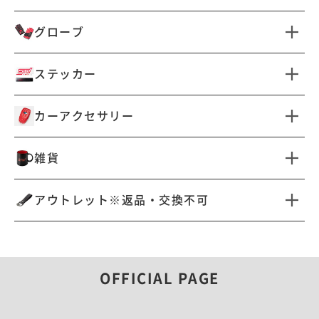
すべて見る
ネックウエア
グローブ
ドライビングサングラス
オーバーグラス
すべて見る
ステッカー
サングラスその他
すべて見る
カーアクセサリー
カッティングステッカー
自動車用ステッカー
すべて見る
雑貨
ステッカーその他
車検証ケース
キーカバー・キーケース
すべて見る
アウトレット※返品・交換不可
サンシェード
ドアインナープロテクター
キーホルダー・チャーム
バッグ・ポーチ・ケース
すべて見る
マット
タイヤカバー
タオル
バリスティックナイロン
自動車用ステッカー
カーセキュリティ
OFFICIAL PAGE
コンテナ・BOX
レイングッズ
文房具・ツール
腕時計